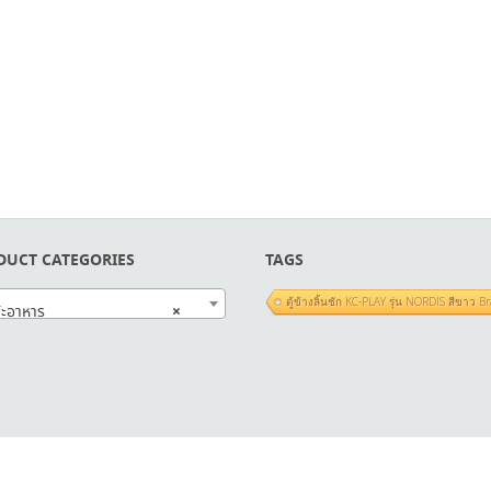
DUCT CATEGORIES
TAGS
ตู้ข้างลิ้นชัก KC-PLAY รุ่น NORDIS สีข
×
ะอาหาร