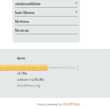
เฟอร์นิเจอร์ไม้จริง
โซฟา-โต๊กลาง
โต๊ะทำงาน
โต๊ะประชุม
นิยาม
เข้าสู่ระบบ
าว Brand : KONCEPT FURNITURE SKU : 19223549 กxยxส: 40x32x55 cm.
เข้าฟีด
แสดงความเห็นฟีด
WordPress.org
WordPress
Proudly powered by