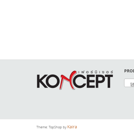
PRO
โต๊
Kaira
Theme: TopShop by