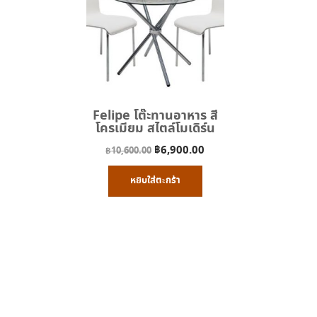
Felipe โต๊ะทานอาหาร สี
โครเมียม สไตล์โมเดิร์น
Original
Current
฿
6,900.00
฿
10,600.00
price
price
หยิบใส่ตะกร้า
was:
is:
฿10,600.00.
฿6,900.00.