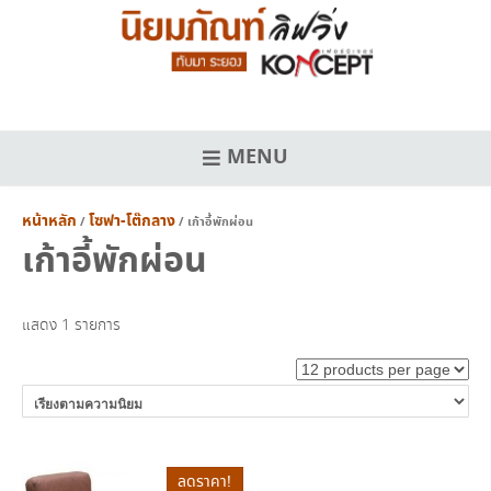
Skip
to
content
MENU
หน้าหลัก
โซฟา-โต๊กลาง
/
/ เก้าอี้พักผ่อน
เก้าอี้พักผ่อน
แสดง 1 รายการ
ลดราคา!