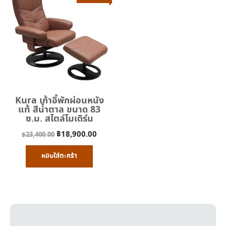
Kura เก้าอี้พักผ่อนหนัง
แท้ สีน้ำตาล ขนาด 83
ซ.ม. สไตล์โมเดิร์น
Original
Current
฿
18,900.00
฿
23,400.00
price
price
หยิบใส่ตะกร้า
was:
is:
฿23,400.00.
฿18,900.00.