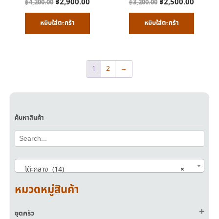
Original
Current
Original
Curren
฿
2,900.00
฿
2,500.00
฿
4,200.00
฿
3,200.00
price
price
price
price
หยิบใส่ตะกร้า
หยิบใส่ตะกร้า
was:
is:
was:
is:
฿4,200.00.
฿2,900.00.
฿3,200.00.
฿2,500
1
2
→
ค้นหาสินค้า
×
โต๊ะกลาง (14)
หมวดหมู่สินค้า
ชุดครัว