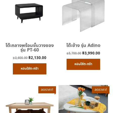
โต๊ะกลางพร้อมชั้นวางของ
โต๊ะข้าง รุ่น Adino
รุ่น PT-60
Original
Curren
฿
3,990.00
฿
5,700.00
Original
Current
฿
2,130.00
฿
3,600.00
price
price
price
price
หยิบใส่ตะกร้า
was:
is:
หยิบใส่ตะกร้า
was:
is:
฿5,700.00.
฿3,990
฿3,600.00.
฿2,130.00.
ลดราคา!
ลดราคา!