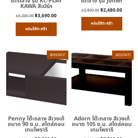
โต๊ะกลาง รุ่น KC-PLAY
โต๊ะข้าง รุ่น Jonier
KAWA สีเบิร์ก
Original
Curren
฿
2,480.00
฿
3,600.00
Original
Current
฿
3,690.00
฿
5,300.00
price
price
price
price
หยิบใส่ตะกร้า
was:
is:
หยิบใส่ตะกร้า
was:
is:
฿3,600.00.
฿2,480
฿5,300.00.
฿3,690.00.
ลดราคา!
ลดราคา!
Penny โต๊ะกลาง สีเวงเก้
Adorn โต๊ะกลาง สีเวงเก้
ขนาด 90 ซ.ม. สไตล์คอน
ขนาด 105 ซ.ม. สไตล์คอน
เทมโพรารี
เทมโพรารี