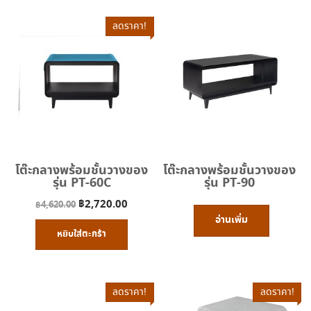
ลดราคา!
โต๊ะกลางพร้อมชั้นวางของ
โต๊ะกลางพร้อมชั้นวางของ
รุ่น PT-60C
รุ่น PT-90
Original
Current
฿
2,720.00
฿
4,620.00
อ่านเพิ่ม
price
price
หยิบใส่ตะกร้า
was:
is:
฿4,620.00.
฿2,720.00.
ลดราคา!
ลดราคา!