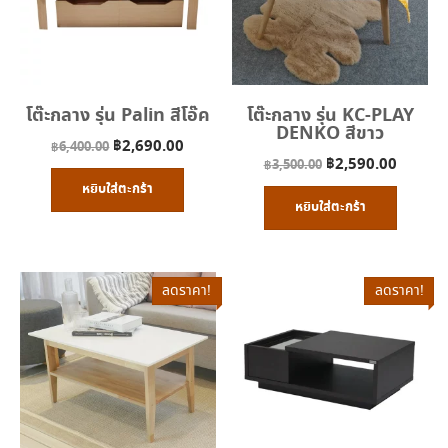
โต๊ะกลาง รุ่น Palin สีโอ๊ค
โต๊ะกลาง รุ่น KC-PLAY
DENKO สีขาว
Original
Current
฿
2,690.00
฿
6,400.00
Original
Curren
฿
2,590.00
฿
3,500.00
price
price
price
price
หยิบใส่ตะกร้า
was:
is:
หยิบใส่ตะกร้า
was:
is:
฿6,400.00.
฿2,690.00.
฿3,500.00.
฿2,590
ลดราคา!
ลดราคา!