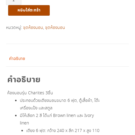
ชุด
หยิบใส่ตะกร้า
ห้อง
นอน
chartes
หมวดหมู่:
ชุดห้องนอน
,
ชุดห้องนอน
ได้3ชิ้น
ชิ้น
คำอธิบาย
คำอธิบาย
ห้องนอนรุ่น Charites 3ชิ้น
ประกอบด้วยเตียงนอนขนาด 6 ฟุต, ตู้เสื้อผ้า, โต๊ะ
เครื่องแป้ง และสตูล
มีให้เลือก 2 สี ได้แก่ Brown linen และ Ivory
linen
เตียง 6 ฟุต: กว้าง 240 x ลึก 217 x สูง 110