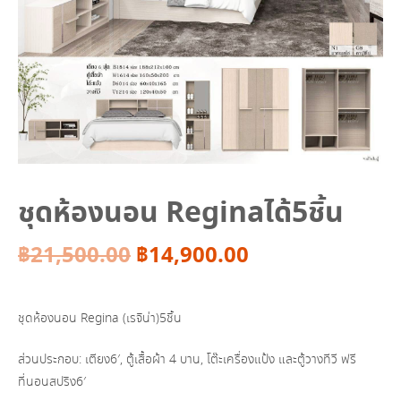
ชุดห้องนอน Reginaได้5ชิ้น
Original
Current
฿
21,500.00
฿
14,900.00
price
price
ชุดห้องนอน Regina (เรจิน่า)5ชิ้น
was:
is:
ส่วนประกอบ: เตียง6′, ตู้เสื้อผ้า 4 บาน, โต๊ะเครื่องแป้ง และตู้วางทีวี ฟรี
฿21,500.00.
฿14,900.00.
ที่นอนสปริง6′