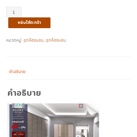
จำนวน
ชุด
หยิบใส่ตะกร้า
ห้อง
นอน
Reginaได้5ชิ้น
หมวดหมู่:
ชุดห้องนอน
,
ชุดห้องนอน
ชิ้น
คำอธิบาย
คำอธิบาย