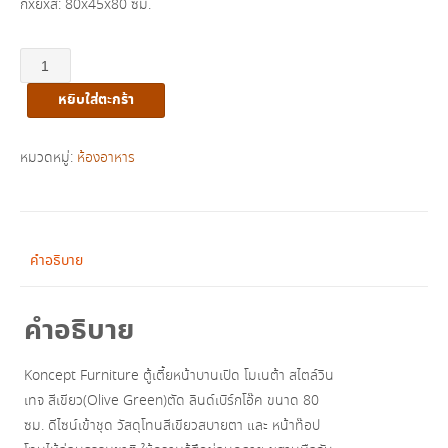
กxยxส: 80x45x80 ซม.
฿5,700.00.
฿3,900.00.
จำนวน
ตู้
หยิบใส่ตะกร้า
เตี้ย
เก็บ
ของ
หมวดหมู่:
ห้องอาหาร
บาน
เลื่อน
80
ซม.
คำอธิบาย
รุ่น
Moneta
คำอธิบาย
สี
เขียว
Koncept Furniture ตู้เตี้ยหน้าบานเปิด โมเนต้า สไตล์วิน
ชิ้น
เทจ สีเขียว(Olive Green)ตัด ลินด์เบิร์กโอ๊ค ขนาด 80
ซม. ดีไซน์เข้าชุด วัสดุโทนสีเขียวสบายตา และ หน้าท๊อป