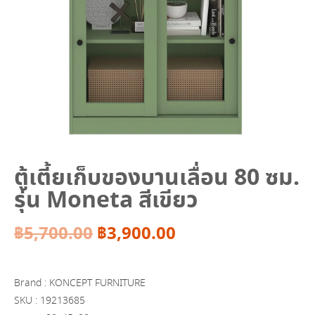
ตู้เตี้ยเก็บของบานเลื่อน 80 ซม.
รุ่น Moneta สีเขียว
Original
Current
฿
5,700.00
฿
3,900.00
price
price
Brand : KONCEPT FURNITURE
was:
is:
SKU :
19213685