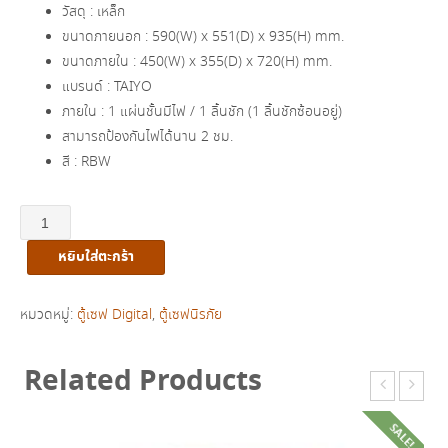
was:
is:
วัสดุ : เหล็ก
ขนาดภายนอก : 590(W) x 551(D) x 935(H) mm.
฿39,700.00.
฿25,800.00.
ขนาดภายใน : 450(W) x 355(D) x 720(H) mm.
แบรนด์ : TAIYO
ภายใน : 1 แผ่นชั้นมีไฟ / 1 ลิ้นชัก (1 ลิ้นชักซ้อนอยู่)
สามารถป้องกันไฟได้นาน 2 ชม.
สี : RBW
จำนวน
ตู้
หยิบใส่ตะกร้า
เซฟ
นิรภัย
ระบบ
หมวดหมู่:
ตู้เซฟ Digital
,
ตู้เซฟนิรภัย
Digital
190
Related Products
KG.
รุ่น
SALE!
DTS-