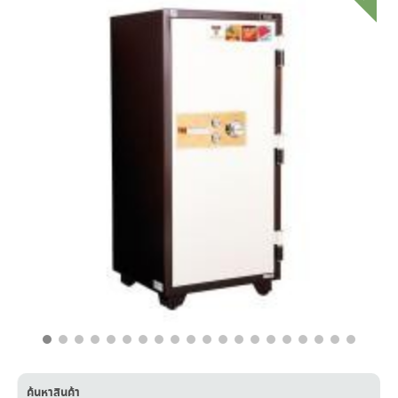
935
K2D
(มอก.437-
2529)
ชิ้น
฿
63,500.00
฿
41,200.00
ค้นหาสินค้า