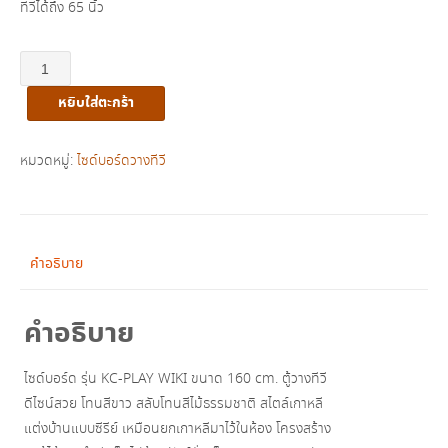
ทีวีได้ถึง 65 นิ้ว
จำนวน
KC-
หยิบใส่ตะกร้า
Play
ไซด์
บอร์ด
หมวดหมู่:
ไซด์บอร์ดวางทีวี
รุ่น
WIKI
ชิ้น
คำอธิบาย
คำอธิบาย
ไซด์บอร์ด รุ่น KC-PLAY WIKI ขนาด 160 cm. ตู้วางทีวี
ดีไซน์สวย โทนสีขาว สลับโทนสีไม้ธรรมชาติ สไตล์เกาหลี
แต่งบ้านแบบซีรีย์ เหมือนยกเกาหลีมาไว้ในห้อง โครงสร้าง