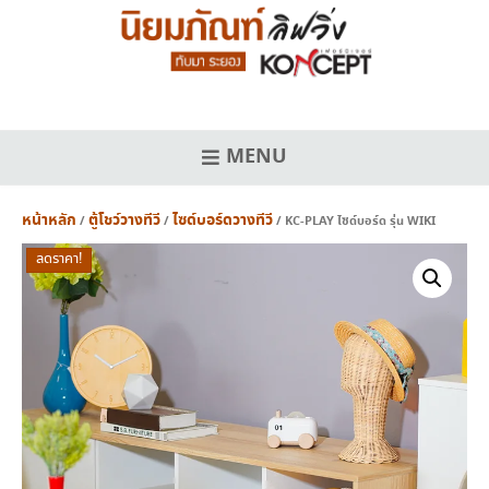
Skip
to
content
MENU
หน้าหลัก
ตู้โชว์วางทีวี
ไซด์บอร์ดวางทีวี
/
/
/ KC-PLAY ไซด์บอร์ด รุ่น WIKI
ลดราคา!