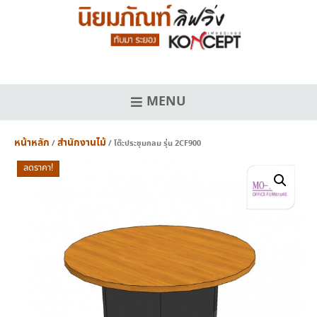
Skip
to
content
MENU
หน้าหลัก
สำนักงานไม้
/
/ โต๊ะประชุมกลม รุ่น 2CF900
ลดราคา!