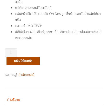
ลามีน
ขาโต๊ะ : สามารถปรับระดับได้
แผ่นหน้าโต๊ะ : ใช้ระบบ Sit On Design ซึ้งช่วยรองรับน้ำหนักได้มา
กชึ้น
แบรนด์ : MO-TECH
มีสีให้เลือก 4 สี : สีไวท์วูด/เทาเข้ม, สีเทาอ่อน, สีเทาอ่อน/เทาเข้ม, สี
เชอรี่/เทาเข้ม
จำนวน
โต๊ะ
หยิบใส่ตะกร้า
ประชุม
กลม
รุ่น
หมวดหมู่:
สำนักงานไม้
2CF900
ชิ้น
คำอธิบาย