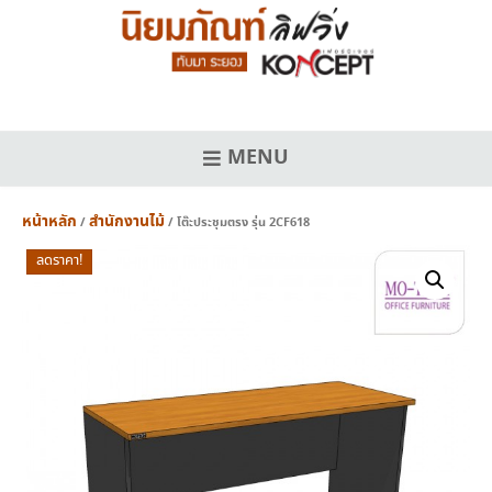
Skip
to
content
MENU
หน้าหลัก
สำนักงานไม้
/
/ โต๊ะประชุมตรง รุ่น 2CF618
ลดราคา!