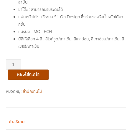
ลามีน
ขาโต๊ะ : สามารถปรับระดับได้
แผ่นหน้าโต๊ะ : ใช้ระบบ Sit On Design ซึ้งช่วยรองรับน้ำหนักได้มา
กชึ้น
แบรนด์ : MO-TECH
มีสีให้เลือก 4 สี : สีไวท์วูด/เทาเข้ม, สีเทาอ่อน, สีเทาอ่อน/เทาเข้ม, สี
เชอรี่/เทาเข้ม
จำนวน
โต๊ะ
หยิบใส่ตะกร้า
ประชุม
ตรง
รุ่น
หมวดหมู่:
สำนักงานไม้
2CF618
ชิ้น
คำอธิบาย