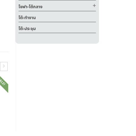
โซฟา-โต๊กลาง
โต๊ะทำงาน
โต๊ะประชุม
ALE!
SALE!
SALE!