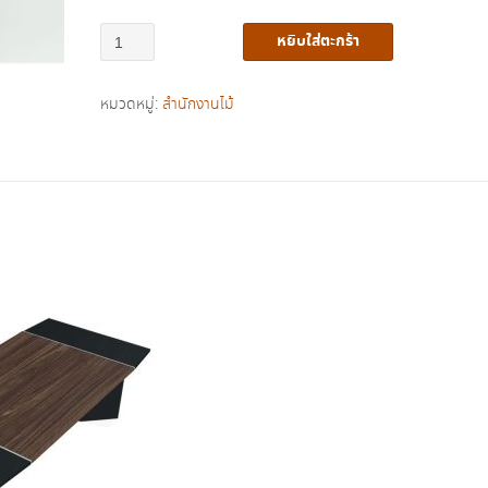
จำนวน
หยิบใส่ตะกร้า
โต๊ะ
ประชุม
หมวดหมู่:
สำนักงานไม้
รุ่น
2EXCF2412
ชิ้น