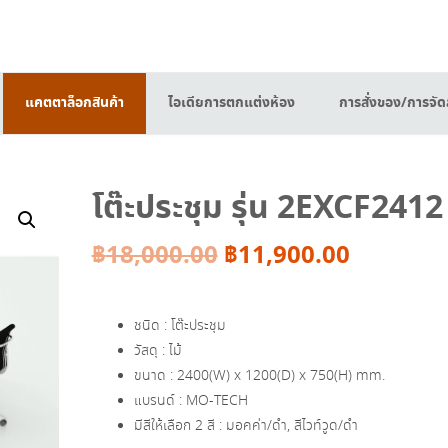
แคตตาล็อกสินค้า
ไอเดียการตกแต่งห้อง
การสั่งของ/การจัดส
โต๊ะประชุม รุ่น 2EXCF2412
Original
Current
฿
18,000.00
฿
11,900.00
price
price
ชนิด : โต๊ะประชุม
was:
is:
วัสดุ : ไม้
ขนาด : 2400(W) x 1200(D) x 750(H) mm.
฿18,000.00.
฿11,900.
แบรนด์ : MO-TECH
มีสีให้เลือก 2 สี : มอคค่า/ดำ, สีไวท์วูด/ดำ