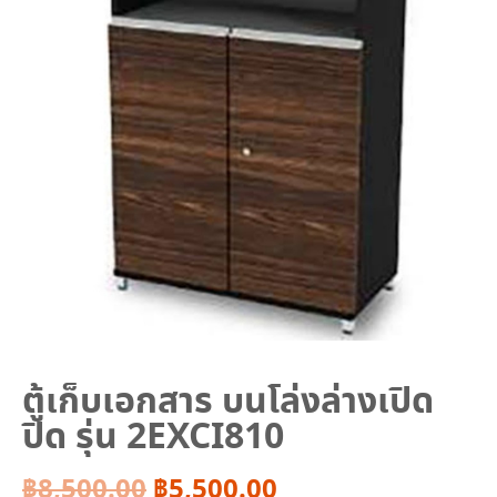
ตู้เก็บเอกสาร บนโล่งล่างเปิด
ปิด รุ่น 2EXCI810
Original
Current
฿
8,500.00
฿
5,500.00