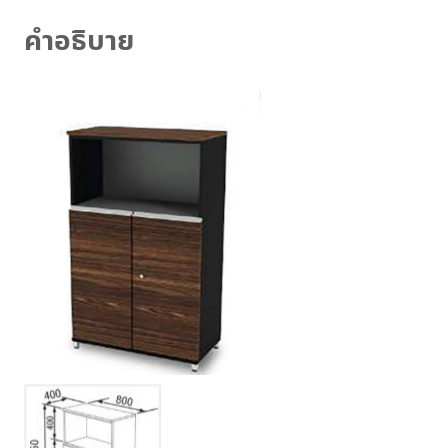
2EXCI810
คำอธิบาย
ชิ้น