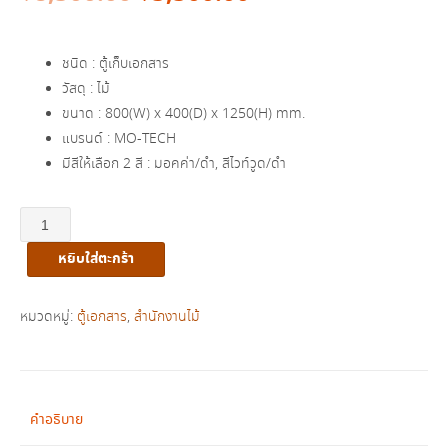
price
price
ชนิด : ตู้เก็บเอกสาร
was:
is:
วัสดุ : ไม้
ขนาด : 800(W) x 400(D) x 1250(H) mm.
฿8,500.00.
฿5,500.00.
แบรนด์ : MO-TECH
มีสีให้เลือก 2 สี : มอคค่า/ดำ, สีไวท์วูด/ดำ
จำนวน
ตู้
หยิบใส่ตะกร้า
เก็บ
เอกสาร
บน
หมวดหมู่:
ตู้เอกสาร
,
สำนักงานไม้
โล่ง
ล่าง
เปิด
ปิด
คำอธิบาย
รุ่น