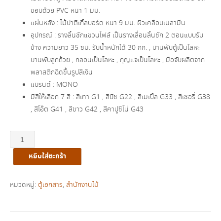
ขอบด้วย PVC หนา 1 มม.
แผ่นหลัง : ไม้ปาติเกิ้ลบอร์ด หนา 9 มม. ผิวเคลือบเมลามีน
อุปกรณ์ : รางลิ้นชักแขวนไฟล์ เป็นรางเลื่อนลิ้นชัก 2 ตอนแบบรับ
ข้าง ความยาว 35 ซม. รับน้ำหนักได้ 30 กก. , บานพับตู้เป็นโลหะ
บานพับลูกถ้วย , กลอนเป็นโลหะ , กุญแจเป็นโลหะ , มือจับผลิตจาก
พลาสติกฉีดขึ้นรูปสีเงิน
แบรนด์ : MONO
มีสีให้เลือก 7 สี : สีเทา G1 , สีบีช G22 , สีเมเปิ้ล G33 , สีเชอรี่ G38
, สีโอ๊ต G41 , สีขาว G42 , สีคาปูชิโน่ G43
จำนวน
ตู้
หยิบใส่ตะกร้า
เอกสาร
สูง
บนบาน
หมวดหมู่:
ตู้เอกสาร
,
สำนักงานไม้
เปิด
ล่าง