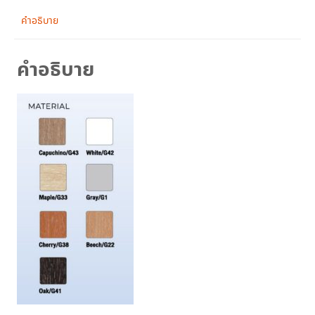
ลิ้น
ชัก
คำอธิบาย
รุ่น
MT
คำอธิบาย
15
OFP
ชิ้น