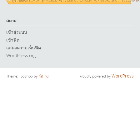
ตู้ข้างลิ้นชัก KC-PLAY รุ่น NORDIS สีขาว Brand : KONCEPT FURNITURE SKU : 19223549 ก
นิยาม
เข้าสู่ระบบ
เข้าฟีด
แสดงความเห็นฟีด
WordPress.org
Kaira
WordPress
Theme: TopShop by
Proudly powered by