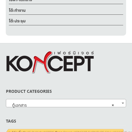
โซฟา-โต๊กลาง
โต๊ะทำงาน
โต๊ะประชุม
PRODUCT CATEGORIES
×
ตู้เอกสาร
TAGS