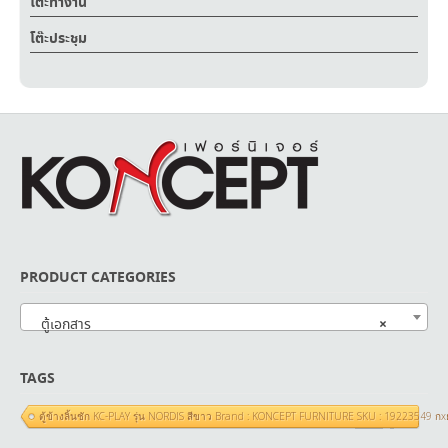
โต๊ะทำงาน
โต๊ะประชุม
PRODUCT CATEGORIES
×
ตู้เอกสาร
TAGS
ตู้ข้างลิ้นชัก KC-PLAY รุ่น NORDIS สีขาว Brand : KONCEPT FURNITURE SKU : 19223549 ก