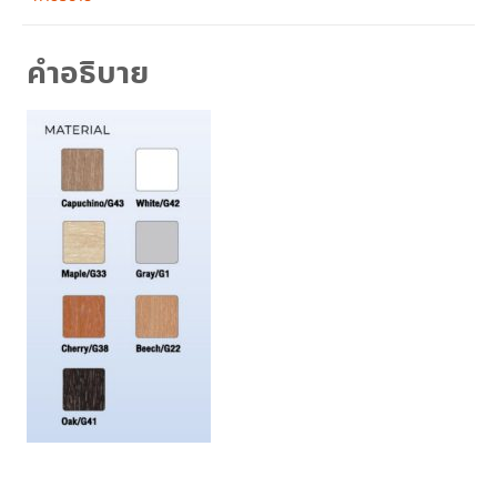
รุ่น
MT
คำอธิบาย
150
SP
ชิ้น