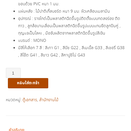
ขอบด้วย PVC หนา 1 มม.
แผ่นหลัง : ไม้ปาติเกิ้ลบอร์ด หนา 9 มม. ผิวเคลือบเมลามีน
อุปกรณ์ : รางไกด์เป็นพลาสติกฉีดขึ้นรูปติดตั้งแบบกดลงร่อง ติด
กาว , ลูกล้อบานเลื่อนเป็นพลาสติกฉีดขึ้นรูปแบบแกนยึดลูกปืนคู่ ,
กุญแจเป็นโลหะ , มือจับผลิตจากพลาสติกฉีดขึ้นรูปสีเงิน
แบรนด์ : MONO
มีสีให้เลือก 7 สี : สีเทา G1 , สีบีช G22 , สีเมเปิ้ล G33 , สีเชอรี่ G38
, สีโอ๊ต G41 , สีขาว G42 , สีคาปูชิโน่ G43
จำนวน
ตู้
หยิบใส่ตะกร้า
เอกสาร
สูง
บน
หมวดหมู่:
ตู้เอกสาร
,
สำนักงานไม้
โล่ง
ล่าง
บาน
เลื่อน
คำอธิบาย