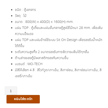
price
price
ชนิด : ตู้เอกสาร
was:
is:
วัสดุ : ไม้
ขนาด : 800(W) x 400(D) x 1600(H) mm.
฿9,700.00.
฿6,300.00.
แผ่น TOP : ตู้เตี้ยและแผ่นชั้นกลางตู้สูงใช้ไม้หนา 28 mm. เพื่อเพิ่ม
ความแข็งแรง
แผ่น TOP และแผ่นข้างใช้ระบบ Sit On Design เพื่อรองรับน้ำหนัก
ได้ดีขึ้น
ระดับความสูงทั้ง 2 ขนาดรองรับการจัดวางแฟ้มได้ทุกชั้น
ด้านล่างของตู้มีพลาสติกรองกันความชื้น
แบรนด์ : MO-TECH
มีสีให้เลือก 4 สี : สีไวท์วูด/เทาเข้ม, สีเทาอ่อน, สีเทาอ่อน/เทาเข้ม, สี
เชอรี่/เทาเข้ม
จำนวน
ตู้
หยิบใส่ตะกร้า
เอกสาร
สูง