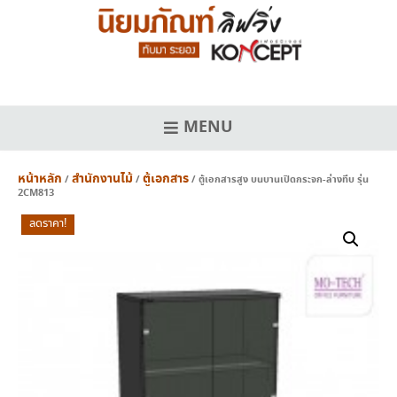
Skip
to
content
MENU
หน้าหลัก
สำนักงานไม้
ตู้เอกสาร
/
/
/ ตู้เอกสารสูง บนบานเปิดกระจก-ล่างทึบ รุ่น
2CM813
ลดราคา!