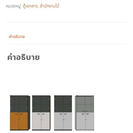
บนบาน
หมวดหมู่:
ตู้เอกสาร
,
สำนักงานไม้
เปิด
กระจก-
ล่าง
ทึบ
คำอธิบาย
รุ่น
2CM813
คำอธิบาย
ชิ้น