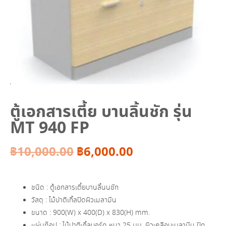
ตู้เอกสารเตี้ย บานลิ้นชัก รุ่น
MT 940 FP
Original
Current
฿
10,000.00
฿
6,000.00
price
price
ชนิด : ตู้เอกสารเตี้ยบานลิ้นนชัก
was:
is:
วัสดุ : ไม้ปาติเกิ้ลปิดผิวเมลามีน
ขนาด : 900(W) x 400(D) x 830(H) mm.
฿10,000.00.
฿6,000.00.
แผ่นท๊อป : ไม้ปาติเกิ้ลบอร์ด หนา 25 มม. ผิวเคลือบเมลามีน ปิด