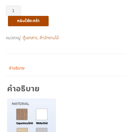
จำนวน
ตู้
หยิบใส่ตะกร้า
เอกสาร
เตี้ย
บาน
หมวดหมู่:
ตู้เอกสาร
,
สำนักงานไม้
ลิ้น
ชัก
รุ่น
MT
คำอธิบาย
940
FP
คำอธิบาย
ชิ้น