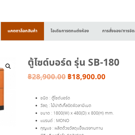
แคตตาล็อกสินค้า
ไอเดียการตกแต่งห้อง
การสั่งของ/การจัดส
ตู้ไซด์บอร์ด รุ่น SB-180
Original
Current
฿
28,900.00
฿
18,900.00
price
price
ชนิด : ตู้ไซด์บอร์ด
was:
is:
วัสดุ : ไม้ปาติเกิ้ลปิดผิวลามีเนต
ขนาด : 1800(W) x 480(D) x 800(H) mm.
฿28,900.00.
฿18,900.
แบรนด์ : MONO
กุญแจ : ผลิตด้วยวัสดุแข็งแรงทนทาน