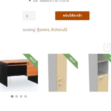
มีสี : สีเชอรี่/ดำ G17/G18
จำนวน
หยิบใส่ตะกร้า
ตู้
ไซด์
หมวดหมู่:
ตู้เอกสาร
,
สำนักงานไม้
บอร์ด
รุ่น
SB-
180
ชิ้น
SALE!
SALE!
S
฿
9,400.00
฿
5,640.00
฿
7,750.00
฿
4,690.00
฿
7,250.00
฿
4,350