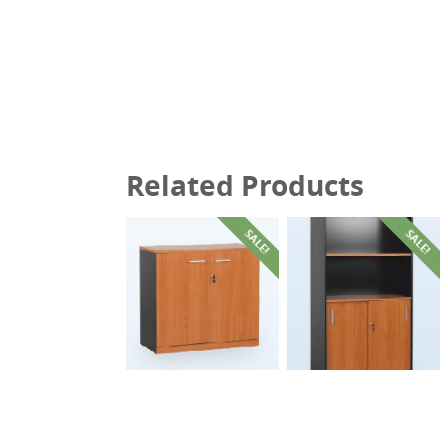
Related Products
SALE!
SALE!
฿
7,700.00
฿
4,690.00
฿
10,000.00
฿
6,000.00