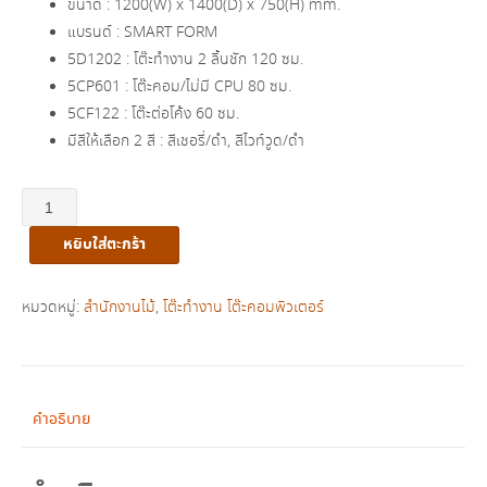
ขนาด : 1200(W) x 1400(D) x 750(H) mm.
฿11,500.00.
฿7,490.00.
แบรนด์ : SMART FORM
5D1202 : โต๊ะทำงาน 2 ลิ้นชัก 120 ซม.
5CP601 : โต๊ะคอม/ไม่มี CPU 80 ซม.
5CF122 : โต๊ะต่อโค้ง 60 ซม.
มีสีให้เลือก 2 สี : สีเชอรี่/ดำ, สีไวท์วูด/ดำ
จำนวน
ชุด
หยิบใส่ตะกร้า
โต๊ะ
ทำงาน
เข้า
หมวดหมู่:
สำนักงานไม้
,
โต๊ะทำงาน โต๊ะคอมพิวเตอร์
มุม
รุ่น
5DK12-
S2
คำอธิบาย
ชิ้น