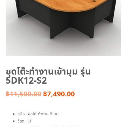
ชุดโต๊ะทำงานเข้ามุม รุ่น
5DK12-S2
Original
Current
฿
11,500.00
฿
7,490.00
price
price
ชนิด : ชุดโต๊ะทำงานเข้ามุม
was:
is:
วัสดุ : ไม้