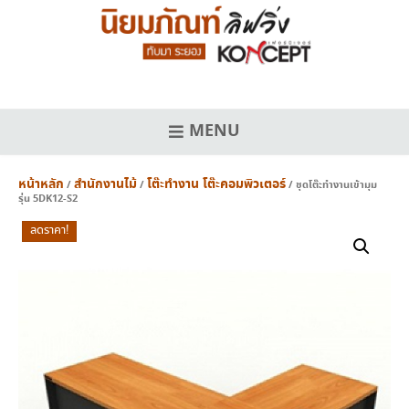
Skip
to
content
MENU
หน้าหลัก
สำนักงานไม้
โต๊ะทำงาน โต๊ะคอมพิวเตอร์
/
/
/ ชุดโต๊ะทำงานเข้ามุม
รุ่น 5DK12-S2
ลดราคา!