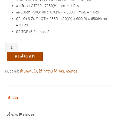
ขาโต๊ะขวา QTR60 : 7250(H) mm. = 1 Pcs.
แผ่นบังตา PWQ180 :1670(W) x 300(H) mm. = 1 Pcs.
ตู้ลิ้นชัก 3 ลิ้นชัก QTM 653R : 420(W) x 600(D) x 650(H) mm.
= 1 Pcs.
มีสี TOP ให้เลือกหลายสี
จำนวน
ชุด
หยิบใส่ตะกร้า
โต๊ะ
ทำงาน
เข้า
หมวดหมู่:
สำนักงานไม้
,
โต๊ะทำงาน โต๊ะคอมพิวเตอร์
มุม
QUATTRO
รุ่น
QT
คำอธิบาย
SET
3