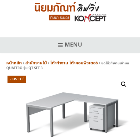
Skip
to
content
MENU
หน้าหลัก
สำนักงานไม้
โต๊ะทำงาน โต๊ะคอมพิวเตอร์
/
/
/ ชุดโต๊ะทำงานเข้ามุม
QUATTRO รุ่น QT SET 3
ลดราคา!