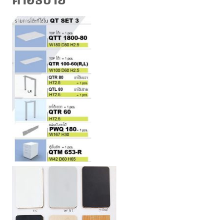
คำอธิบาย
ชิ้น