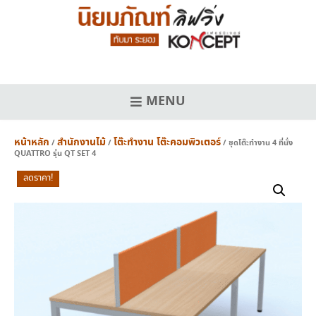
Skip
to
content
MENU
หน้าหลัก
สำนักงานไม้
โต๊ะทำงาน โต๊ะคอมพิวเตอร์
/
/
/ ชุดโต๊ะทำงาน 4 ที่นั่ง
QUATTRO รุ่น QT SET 4
ลดราคา!