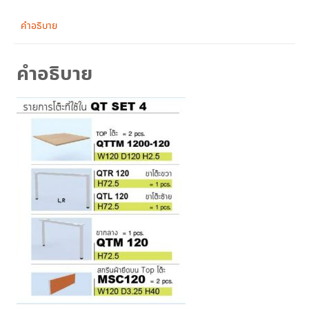
QUATTRO
รุ่น
คำอธิบาย
QT
SET
คำอธิบาย
4
ชิ้น