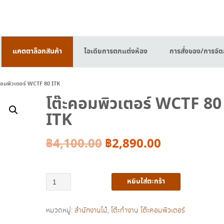
แคตตาล็อกสินค้า
ไอเดียการตกแต่งห้อง
การสั่งของ/การจัดส
คอมพิวเตอร์ WCTF 80 ITK
โต๊ะคอมพิวเตอร์ WCTF 80
ITK
Original
Current
฿
4,100.00
฿
2,890.00
price
price
จำนวน
หยิบใส่ตะกร้า
was:
is:
โต๊ะ
คอมพิวเตอร์
฿4,100.00.
฿2,890.00.
หมวดหมู่:
สำนักงานไม้
,
โต๊ะทำงาน โต๊ะคอมพิวเตอร์
WCTF