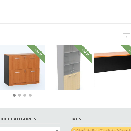
SALE!
SALE!
S
฿
8,500.00
฿
5,100.00
฿
6,250.00
฿
3,750
฿
17,250.00
฿
10,350.00
DUCT CATEGORIES
TAGS
ตู้ข้างลิ้นชัก KC-PLAY รุ่น NORDIS สีข