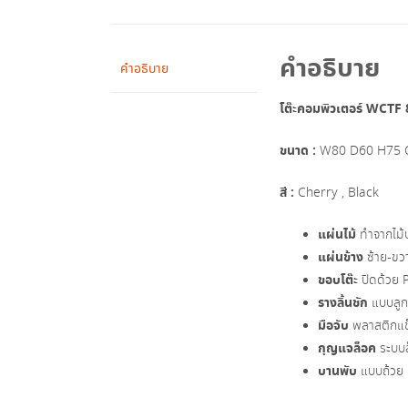
คำอธิบาย
คำอธิบาย
โต๊ะคอมพิวเตอร์ WCTF 
ขนาด :
W80 D60 H75
สี :
Cherry , Black
แผ่นไม้
ทำจากไม้ป
แผ่นข้าง
ซ้าย-ขวา
ขอบโต๊ะ
ปิดด้วย 
รางลิ้นชัก
แบบลูกล
มือจับ
พลาสติกแข
กุญแจล็อค
ระบบล
บานพับ
แบบถ้วย 