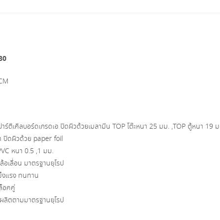
80
ITK
ชิ้น
80
 CM
าร์ติเคิลบอร์ดเกรดเอ ปิดผิวด้วยเมลามีน TOP โต๊ะหนา 25 มม. ,TOP ตู้หนา 19 ม
 ปิดผิวด้วย paper foil
PVC หนา 0.5 ,1 มม.
้อเลื่อน มาตรฐานยุโรป
็งแรง ทนทาน
็อคคู่
ผลิตตามมาตรฐานยุโรป