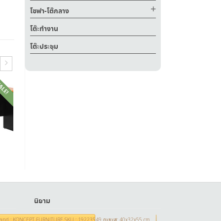
โซฟา-โต๊กลาง
โต๊ะทำงาน
โต๊ะประชุม
ALE!
SALE!
SALE!
.00
฿
7,500.00
฿
4,500.00
฿
6,500.00
฿
฿
10,000.00
฿
6,000.00
นิยาม
เข้าสู่ระบบ
าว Brand : KONCEPT FURNITURE SKU : 19223549 กxยxส: 40x32x55 cm.