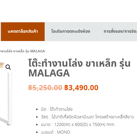
แคตตาล็อกสินค้า
ไอเดียการตกแต่งห้อง
การสั่งของ/การจัดส
ทำงานโล่ง ขาเหล็ก รุ่น MALAGA
โต๊ะทำงานโล่ง ขาเหล็ก รุ่น
MALAGA
Original
Current
฿
5,250.00
฿
3,490.00
price
price
นิด : โต๊ะทำงานโล่ง
was:
is:
วัสดุ : ไม้ปาติเกิ้ลปิดผิวลามีเนต/ โครงสร้างขาเหล็กสีขาว
ขนาด : 1200(W) x 600(D) x 750(H) mm.
฿5,250.00.
฿3,490.00.
แบรนด์ : MONO