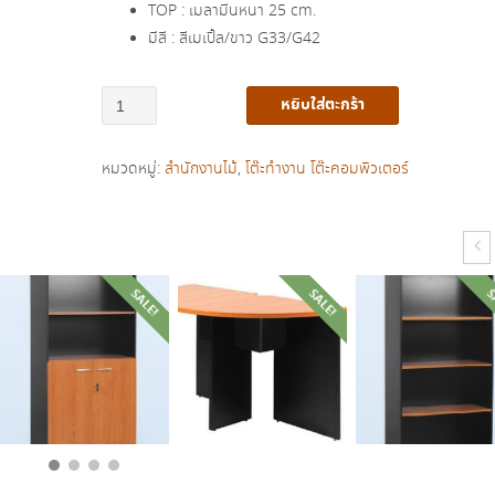
TOP : เมลามีนหนา 25 cm.
มีสี : สีเมเปิ้ล/ขาว G33/G42
จำนวน
หยิบใส่ตะกร้า
โต๊ะ
ทำงาน
หมวดหมู่:
สำนักงานไม้
,
โต๊ะทำงาน โต๊ะคอมพิวเตอร์
โล่ง
ขา
เหล็ก
รุ่น
MALAGA
SALE!
SALE!
S
ชิ้น