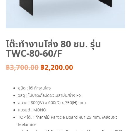
โต๊ะทำงานโล่ง 80 ซม. รุ่น
TWC-80-60/F
Original
Current
฿
3,700.00
฿
2,200.00
price
price
ชนิด : โต๊ะทำงานโล่ง
was:
is:
วัสดุ : ไม้ปาติเกิ้ลปิดผิวเมลามีน/ข้าง Foil
ขนาด : 800(W) x 600(D) x 750(H) mm.
฿3,700.00.
฿2,200.00.
แบรนด์ : MONO
TOP โต๊ะ : ทำจากไม้ Particle Board หนา 25 mm. เคลือบผิว
Melamine