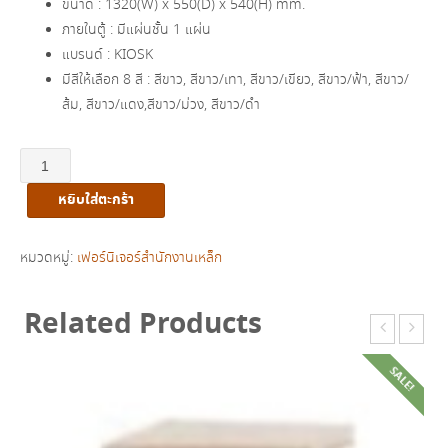
ขนาด : 1320(W) x 550(D) x 540(H) mm.
฿7,830.00.
฿4,610.00.
ภายในตู้ : มีแผ่นชั้น 1 แผ่น
แบรนด์ : KIOSK
มีสีให้เลือก 8 สี : สีขาว, สีขาว/เทา, สีขาว/เขียว, สีขาว/ฟ้า, สีขาว/
ส้ม, สีขาว/แดง,สีขาว/ม่วง, สีขาว/ดำ
จำนวน
ตู้
หยิบใส่ตะกร้า
วาง
ทีวี
บาน
หมวดหมู่:
เฟอร์นิเจอร์สำนักงานเหล็ก
เลื่อน
กระจก-
Related Products
โล่ง
รุ่น
SALE!
LT-
001
ชิ้น