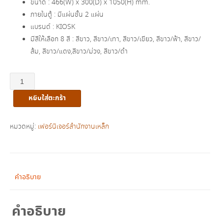
ขนาด : 466(W) x 300(D) x 1050(H) mm.
฿5,230.00.
฿3,080.00.
ภายในตู้ : มีแผ่นชั้น 2 แผ่น
แบรนด์ : KIOSK
มีสีให้เลือก 8 สี : สีขาว, สีขาว/เทา, สีขาว/เขียว, สีขาว/ฟ้า, สีขาว/
ส้ม, สีขาว/แดง,สีขาว/ม่วง, สีขาว/ดำ
จำนวน
ตู้
หยิบใส่ตะกร้า
หนังสือ
1
บาน
หมวดหมู่:
เฟอร์นิเจอร์สำนักงานเหล็ก
เปิด
ทึบ
กลาง
รุ่น
คำอธิบาย
MAX-
021
คำอธิบาย
ชิ้น