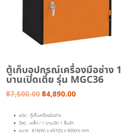
ตู้เก็บอุปกรณ์เครื่องมือช่าง 1
บานเปิดเตี้ย รุ่น MGC36
Original
Current
฿
7,500.00
฿
4,890.00
price
price
ชนิด : ตู้เก็บเครื่องมือช่าง
was:
is:
วัสดุ : เหล็ก / 1 บานเปิด 1 ลิ้นชัก
ขนาด : 616(W) x 457(D) x 900(H) mm.
฿7,500.00.
฿4,890.00.