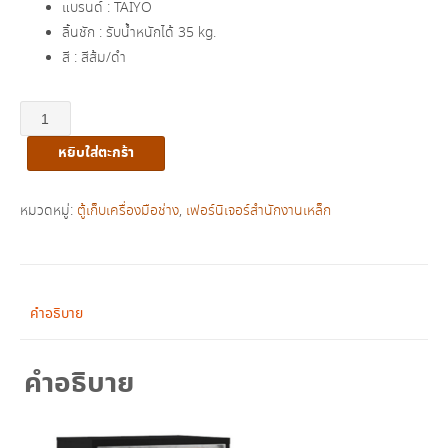
แบรนด์ : TAIYO
ลิ้นชัก : รับน้ำหนักได้ 35 kg.
สี : สีส้ม/ดำ
จำนวน
ตู้
หยิบใส่ตะกร้า
เก็บ
อุปกรณ์
เครื่อง
หมวดหมู่:
ตู้เก็บเครื่องมือช่าง
,
เฟอร์นิเจอร์สำนักงานเหล็ก
มือ
ช่าง
1
บาน
คำอธิบาย
เปิด
เตี้ย
คำอธิบาย
รุ่น
MGC36
ชิ้น