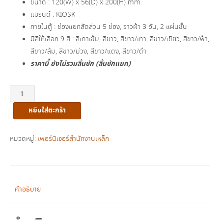
ขนาด : 120(W) x 56(D) x 200(H) mm.
฿19,500.00.
฿11,500.00.
แบรนด์ : KIOSK
ภายในตู้ : ช่องแยกสัดส่วน 5 ช่อง, ราวผ้า 3 อัน, 2 แผ่นชั้น
มีสีให้เลือก 9 สี : สีเทาเข้ม, สีขาว, สีขาว/เทา, สีขาว/เขียว, สีขาว/ฟ้า,
สีขาว/ส้ม, สีขาว/ม่วง, สีขาว/แดง, สีขาว/ดำ
ราคานี้ ยังไม่รวมลิ้นชัก (ลิ้นชักแยก)
จำนวน
ตู้
หยิบใส่ตะกร้า
เสื้อผ้า
บาน
เลื่อน
หมวดหมู่:
เฟอร์นิเจอร์สำนักงานเหล็ก
ทึบ/
กระจกเงา
รุ่น
BW-
คำอธิบาย
02
ชิ้น