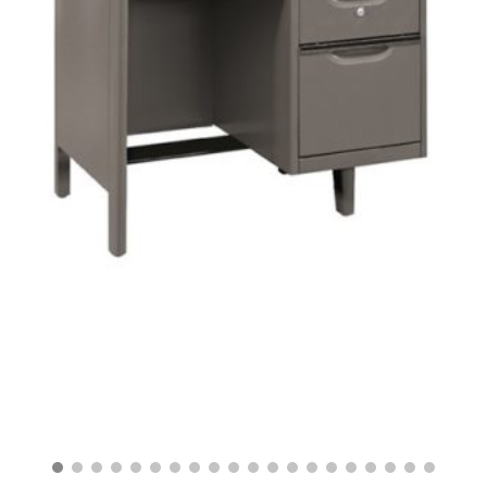
฿
7,990.00
฿
4,300.00