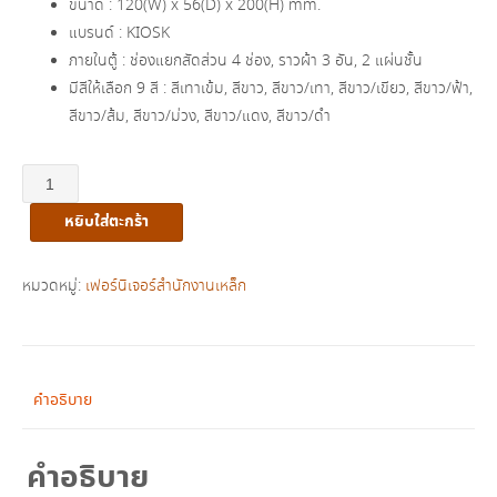
ขนาด : 120(W) x 56(D) x 200(H) mm.
฿19,500.00.
฿11,500.00.
แบรนด์ : KIOSK
ภายในตู้ : ช่องแยกสัดส่วน 4 ช่อง, ราวผ้า 3 อัน, 2 แผ่นชั้น
มีสีให้เลือก 9 สี : สีเทาเข้ม, สีขาว, สีขาว/เทา, สีขาว/เขียว, สีขาว/ฟ้า,
สีขาว/ส้ม, สีขาว/ม่วง, สีขาว/แดง, สีขาว/ดำ
จำนวน
ตู้
หยิบใส่ตะกร้า
เสื้อผ้า
บาน
เลื่อน
หมวดหมู่:
เฟอร์นิเจอร์สำนักงานเหล็ก
ทึบ/
กระจกเงา
มีขา
รุ่น
คำอธิบาย
BW-
04
คำอธิบาย
ชิ้น