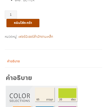
ยี่ห้อ : BETTER
จำนวน
ตู้
หยิบใส่ตะกร้า
เสื้อผ้า
2
บาน
หมวดหมู่:
เฟอร์นิเจอร์สำนักงานเหล็ก
เปิด
มือ
จับ
ฝัง
คำอธิบาย
3
ฟุต
คำอธิบาย
มี
คั่น
กลาง
รุ่น
WO-