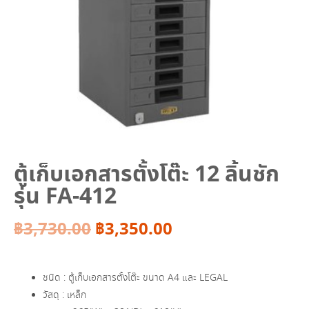
ตู้เก็บเอกสารตั้งโต๊ะ 12 ลิ้นชัก
รุ่น FA-412
Original
Current
฿
3,730.00
฿
3,350.00
price
price
ชนิด : ตู้เก็บเอกสารตั้งโต๊ะ ขนาด A4 และ LEGAL
was:
is:
วัสดุ : เหล็ก