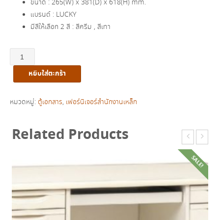
ขนาด : 265(W) x 381(D) x 618(H) mm.
฿3,730.00.
฿3,350.00.
แบรนด์ : LUCKY
มีสีให้เลือก 2 สี : สีครีม , สีเทา
จำนวน
ตู้
หยิบใส่ตะกร้า
เก็บ
เอกสาร
ตั้ง
หมวดหมู่:
ตู้เอกสาร
,
เฟอร์นิเจอร์สำนักงานเหล็ก
โต๊ะ
12
Related Products
ลิ้น
ชัก
SALE!
รุ่น
FA-
412
ชิ้น