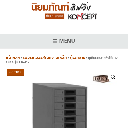
Skip
to
content
MENU
หน้าหลัก
เฟอร์นิเจอร์สำนักงานเหล็ก
ตู้เอกสาร
/
/
/ ตู้เก็บเอกสารตั้งโต๊ะ 12
ลิ้นชัก รุ่น FA-412
ลดราคา!