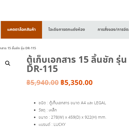
แคตตาล็อกสินค้า
ไอเดียการตกแต่งห้อง
การสั่งของ/การจัดส
อกสาร 15 ลิ้นชัก รุ่น DR-115
ตู้เก็บเอกสาร 15 ลิ้นชัก รุ่น
DR-115
Original
Current
฿
5,940.00
฿
5,350.00
price
price
ชนิด : ตู้เก็บเอกสาร ขนาด A4 และ LEGAL
was:
is:
วัสดุ : เหล็ก
ขนาด : 278(W) x 459(D) x 922(H) mm.
฿5,940.00.
฿5,350.00.
แบรนด์ : LUCKY