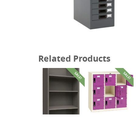
Related Products
SALE!
SALE!
฿
7,490.00
฿
4,100.00
฿
8,590.00
฿
4,700.00