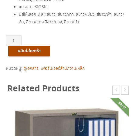
แบรนด์ : KIOSK
มีสีให้เลือก 8 สี : สีขาว, สีขาว/เทา, สีขาว/เขียว, สีขาว/ฟ้า, สีขาว/
ส้ม, สีขาว/แดง,สีขาว/ม่วง, สีขาว/ดำ
จำนวน
ตู้
หยิบใส่ตะกร้า
เล็ก
บาน
เปิด
หมวดหมู่:
ตู้เอกสาร
,
เฟอร์นิเจอร์สำนักงานเหล็ก
ทึบ
รุ่น
Related Products
UNI-
1
SALE!
ชิ้น