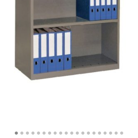
฿
4,290.00
฿
2,400.00