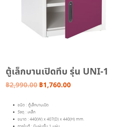
ตู้เล็กบานเปิดทึบ รุ่น UNI-1
Original
Current
฿
2,990.00
฿
1,760.00
price
price
ชนิด : ตู้เล็กบานเปิด
was:
is:
วัสดุ : เหล็ก
ขนาด : 440(W) x 407(D) x 440(H) mm.
฿2,990.00.
฿1,760.00.
ภายในตู้ : มีแผ่นชั้น 1 แผ่น