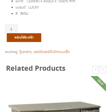
ขนาด : 1200(W) x 450(D) x 750(H) mm.
฿6,410.00.
฿5,790.00.
แบรนด์ : LUCKY
สี : สีครีม
จำนวน
ตู้
หยิบใส่ตะกร้า
เอกสาร
บาน
เลื่อน
หมวดหมู่:
ตู้เอกสาร
,
เฟอร์นิเจอร์สำนักงานเหล็ก
ทึบ
เตี้ย
Related Products
4
ฟุต
SALE!
รุ่น
LCS-
1275
ชิ้น