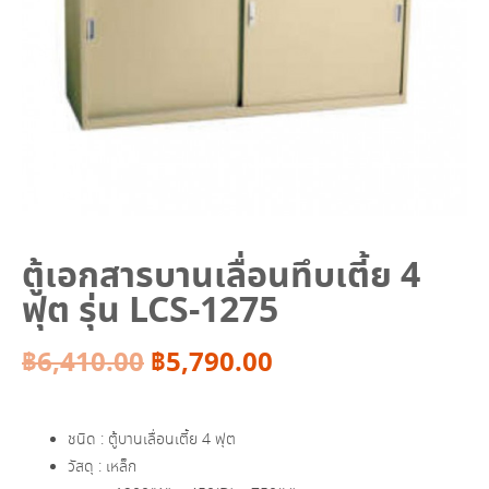
ตู้เอกสารบานเลื่อนทึบเตี้ย 4
ฟุต รุ่น LCS-1275
Original
Current
฿
6,410.00
฿
5,790.00
price
price
ชนิด : ตู้บานเลื่อนเตี้ย 4 ฟุต
was:
is:
วัสดุ : เหล็ก