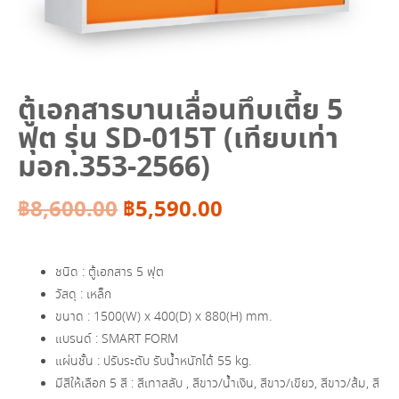
ตู้เอกสารบานเลื่อนทึบเตี้ย 5
ฟุต รุ่น SD-015T (เทียบเท่า
มอก.353-2566)
Original
Current
฿
8,600.00
฿
5,590.00
price
price
ชนิด : ตู้เอกสาร 5 ฟุต
was:
is:
วัสดุ : เหล็ก
ขนาด : 1500(W) x 400(D) x 880(H) mm.
฿8,600.00.
฿5,590.00.
แบรนด์ : SMART FORM
แผ่นชั้น : ปรับระดับ รับน้ำหนักได้ 55 kg.
มีสีให้เลือก 5 สี : สีเทาสลับ , สีขาว/น้ำเงิน, สีขาว/เขียว, สีขาว/ส้ม, สี