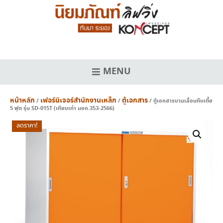
Skip
to
content
MENU
หน้าหลัก
เฟอร์นิเจอร์สำนักงานเหล็ก
ตู้เอกสาร
/
/
/ ตู้เอกสารบานเลื่อนทึบเตี้ย
5 ฟุต รุ่น SD-015T (เทียบเท่า มอก.353-2566)
ลดราคา!