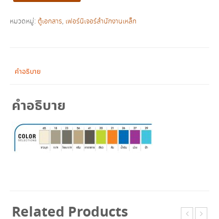
บาน
เลื่อน
หมวดหมู่:
ตู้เอกสาร
,
เฟอร์นิเจอร์สำนักงานเหล็ก
ผสม
บน
กระจก/
ล่าง
คำอธิบาย
ทึบ
3
คำอธิบาย
ฟุต
รุ่น
LKAS-
301
ชิ้น
Related Products