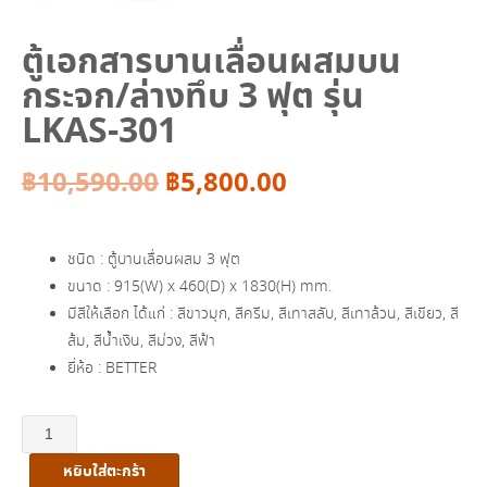
ตู้เอกสารบานเลื่อนผสมบน
กระจก/ล่างทึบ 3 ฟุต รุ่น
LKAS-301
Original
Current
฿
10,590.00
฿
5,800.00
price
price
ชนิด : ตู้บานเลื่อนผสม 3 ฟุต
was:
is:
ขนาด : 915(W) x 460(D) x 1830(H) mm.
มีสีให้เลือก ได้แก่ : สีขาวมุก, สีครีม, สีเทาสลับ, สีเทาล้วน, สีเขียว, สี
฿10,590.00.
฿5,800.00.
ส้ม, สีน้ำเงิน, สีม่วง, สีฟ้า
ยี่ห้อ : BETTER
จำนวน
ตู้
หยิบใส่ตะกร้า
เอกสาร