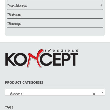
โซฟา-โต๊กลาง
โต๊ะทำงาน
โต๊ะประชุม
PRODUCT CATEGORIES
×
ตู้เอกสาร
TAGS