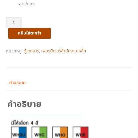
ขาว/แดง
จำนวน
ตู้
หยิบใส่ตะกร้า
เอกสาร
เหล็ก
15
หมวดหมู่:
ตู้เอกสาร
,
เฟอร์นิเจอร์สำนักงานเหล็ก
ลิ้น
ชัก
รุ่น
MD-
คำอธิบาย
15
ชิ้น
คำอธิบาย