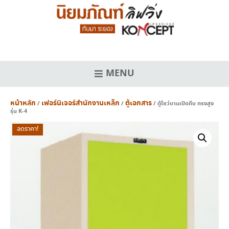
Skip
to
content
MENU
หน้าหลัก
เฟอร์นิเจอร์สำนักงานเหล็ก
ตู้เอกสาร
/
/
/ ตู้โชว์บานเปิดทึบ ทรงสูง
รุ่น K-4
ลดราคา!