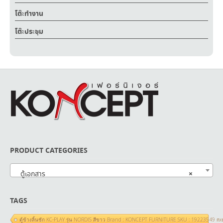
โต๊ะทำงาน
โต๊ะประชุม
PRODUCT CATEGORIES
×
ตู้เอกสาร
TAGS
ตู้ข้างลิ้นชัก KC-PLAY รุ่น NORDIS สีขาว Brand : KONCEPT FURNITURE SKU : 19223549 ก