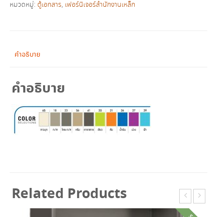
เปิด
หมวดหมู่:
ตู้เอกสาร
,
เฟอร์นิเจอร์สำนักงานเหล็ก
ทึบ
ทรง
สูง
รุ่น
คำอธิบาย
K-
4
คำอธิบาย
ชิ้น
Related Products