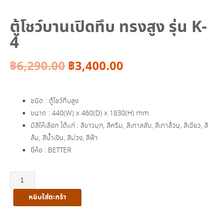
ตู้โชว์บานเปิดทึบ ทรงสูง รุ่น K-
4
Original
Current
฿
6,290.00
฿
3,400.00
price
price
ชนิด : ตู้โชว์ทึบสูง
was:
is:
ขนาด : 440(W) x 460(D) x 1830(H) mm.
มีสีให้เลือก ได้แก่ : สีขาวมุก, สีครีม, สีเทาสลับ, สีเทาล้วน, สีเขียว, สี
฿6,290.00.
฿3,400.00.
ส้ม, สีน้ำเงิน, สีม่วง, สีฟ้า
ยี่ห้อ : BETTER
จำนวน
ตู้
หยิบใส่ตะกร้า
โชว์
บาน