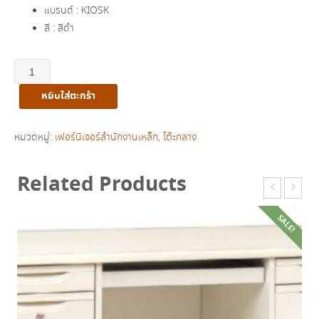
แบรนด์ : KIOSK
สี : สีดำ
จำนวน
โต๊ะ
หยิบใส่ตะกร้า
กลาง
พร้อม
ชั้น
หมวดหมู่:
เฟอร์นิเจอร์สำนักงานเหล็ก
,
โต๊ะกลาง
วาง
ของ
Related Products
รุ่น
PT-
SALE!
60
ชิ้น