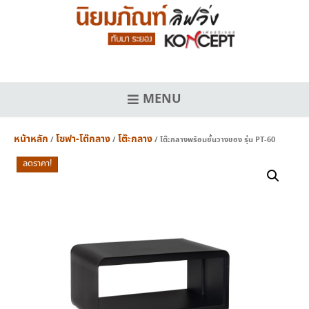
Skip
to
content
MENU
หน้าหลัก
โซฟา-โต๊กลาง
โต๊ะกลาง
/
/
/ โต๊ะกลางพร้อมชั้นวางของ รุ่น PT-60
ลดราคา!