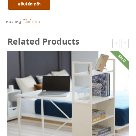
หยิบใส่ตะกร้า
ทำงาน
TWF
1202-
หมวดหมู่:
โต๊ะทำงาน
60N
/
Related Products
ITK
ชิ้น
SALE!