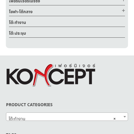
เฟอร์นิเจอร์ไม้จริง
โซฟา-โต๊กลาง
โต๊ะทำงาน
โต๊ะประชุม
PRODUCT CATEGORIES
×
โต๊ะทำงาน