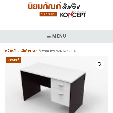
Skip
to
content
MENU
หน้าหลัก
โต๊ะทำงาน
/
/ โต๊ะทำงาน TWF 1202-60N / ITK
ลดราคา!