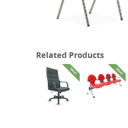
Related Products
SALE!
SALE!
฿
6,600.00
฿
4,700.00
฿
21,800.00
฿
13,080.00