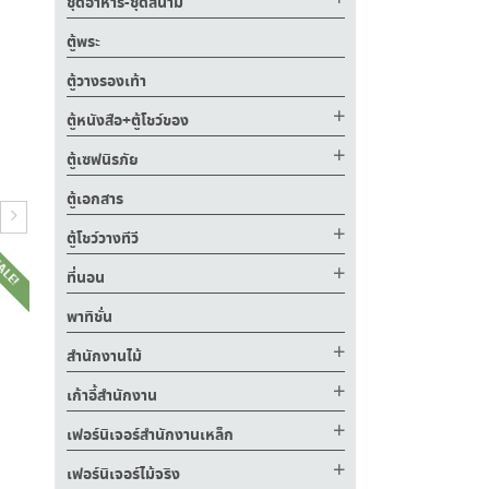
ชุดอาหาร-ชุดสนาม
ตู้พระ
ตู้วางรองเท้า
ตู้หนังสือ+ตู้โชว์ของ
ตู้เซฟนิรภัย
ตู้เอกสาร
ตู้โชว์วางทีวี
ALE!
SALE!
SALE!
ที่นอน
พาทิชั่น
สำนักงานไม้
เก้าอี้สำนักงาน
฿
6,400.00
฿
3,890.00
เฟอร์นิเจอร์สำนักงานเหล็ก
฿
6,100.00
฿
เฟอร์นิเจอร์ไม้จริง
.00