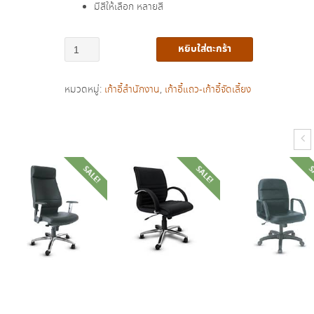
มีสีให้เลือก หลายสี
จำนวน
หยิบใส่ตะกร้า
เก้าอี้
เอนกประสงค์
หมวดหมู่:
เก้าอี้สำนักงาน
,
เก้าอี้แถว-เก้าอี้จัดเลี้ยง
รุ่น
C-
107A
ชิ้น
SALE!
SALE!
S
฿
14,500.00
฿
10,200.00
฿
10,500.00
฿
7,400.00
฿
5,700.00
฿
4,000