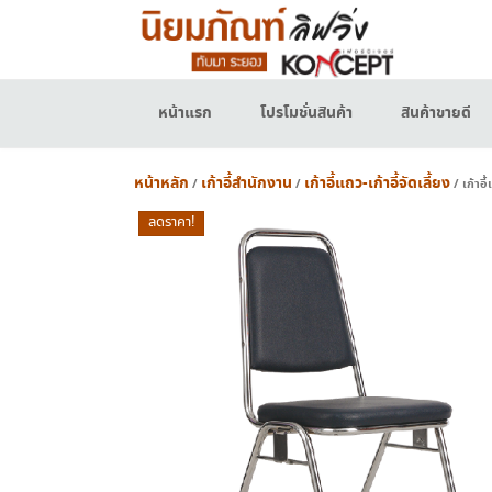
Skip
to
content
หน้าแรก
โปรโมชั่นสินค้า
สินค้าขายดี
หน้าหลัก
เก้าอี้สำนักงาน
เก้าอี้แถว-เก้าอี้จัดเลี้ยง
/
/
/ เก้าอี
ลดราคา!