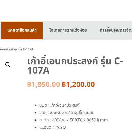
แคตตาล็อกสินค้า
ไอเดียการตกแต่งห้อง
การสั่งของ/การจัดส
้เอนกประสงค์ รุ่น C-107A
เก้าอี้เอนกประสงค์ รุ่น C-
107A
Original
Current
฿
1,850.00
฿
1,200.00
price
price
ชนิด : เก้าอี้เอนกประสงค์
was:
is:
วัสดุ : เบาะหนัง V / ขาชุปโครเมี่ยม
ขนาด : 490(W) x 500(D) x 906(H) mm.
฿1,850.00.
฿1,200.00.
แบรนด์ : TAIYO