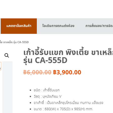
แคตตาล็อกสินค้า
ไอเดียการตกแต่งห้อง
การสั่งของ/การจัดส
ตี้ย ขาเหล็ก รุ่น CA-555D
เก้าอี้รับแขก พิงเตี้ย ขาเหล
รุ่น CA-555D
Original
Current
฿
6,000.00
฿
3,900.00
price
price
ชนิด : เก้าอี้รับแขก
was:
is:
วัสดุ : บุหนังเทียม V
ขาเก้าอี้ : เป็นขาเหล็กชุปโครเมื่ยม ทนทาน แข็งแรง
฿6,000.00.
฿3,900.00.
ขนาด : 680(W) x 705(D) x 985(H) mm.