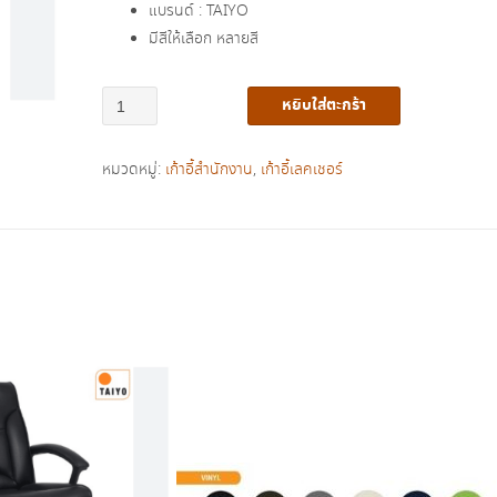
แบรนด์ : TAIYO
มีสีให้เลือก หลายสี
จำนวน
หยิบใส่ตะกร้า
เก้าอี้
รับแขก
หมวดหมู่:
เก้าอี้สำนักงาน
,
เก้าอี้เลคเชอร์
พิง
เตี้ย
ขา
เหล็ก
รุ่น
CA-
555D
ชิ้น