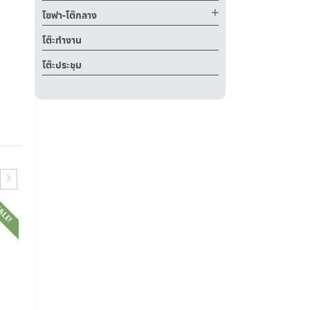
โซฟา-โต๊กลาง
โต๊ะทำงาน
โต๊ะประชุม
ALE!
SALE!
SALE!