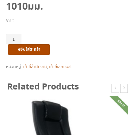
฿5,700.00.
฿4,000.00.
1010มม.
Visit
จำนวน
เก้าอี้
หยิบใส่ตะกร้า
สำนักงาน
ยี่ห้อ
ITOKI
หมวดหมู่:
เก้าอี้สำนักงาน
,
เก้าอี้เลคเชอร์
รุ่น
ORANGE-
Related Products
01
ชิ้น
SALE!