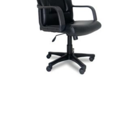
฿
6,400.00
฿
4,500.00