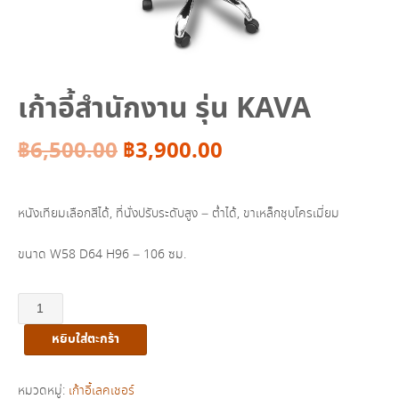
เก้าอี้สำนักงาน รุ่น KAVA
Original
Current
฿
6,500.00
฿
3,900.00
price
price
หนังเทียมเลือกสีได้, ที่นั่งปรับระดับสูง – ต่ำได้, ขาเหล็กชุบโครเมี่ยม
was:
is:
ขนาด W58 D64 H96 – 106 ซม.
฿6,500.00.
฿3,900.00.
จำนวน
เก้าอี้
หยิบใส่ตะกร้า
สำนักงาน
รุ่น
KAVA
หมวดหมู่:
เก้าอี้เลคเชอร์