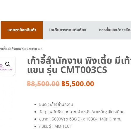
แคตตาล็อกสินค้า
ไอเดียการตกแต่งห้อง
การสั่งของ/การจัดส
พิงเตี้ย มีเท้าแขน รุ่น CMT003CS
เก้าอี้สำนักงาน พิงเตี้ย มีเท้
แขน รุ่น CMT003CS
Original
Current
฿
8,500.00
฿
5,500.00
price
price
ชนิด : เก้าอี้สำนักงาน
was:
is:
วัสดุ : พนักพิงและเบาะบุผ้า/หนัง /ขาเหล็กชุปโครเมี่ยม
ขนาด : 580(W) x 630(D) x 1030-1140(H) mm.
฿8,500.00.
฿5,500.00.
แบรนด์ : MO-TECH