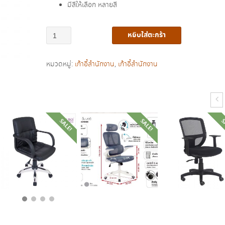
มีสีให้เลือก หลายสี
จำนวน
หยิบใส่ตะกร้า
เก้าอี้
สำนักงาน
หมวดหมู่:
เก้าอี้สำนักงาน
,
เก้าอี้สำนักงาน
พิง
เตี้ย
มี
เท้า
แขน
SALE!
SALE!
S
รุ่น
CMT003CS
ชิ้น
฿
4,290.00
฿
2,990.00
฿
4,600.00
฿
2,990.00
฿
6,000.00
฿
3,900