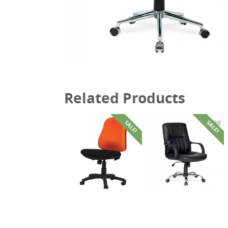
Related Products
SALE!
SALE!
฿
6,700.00
฿
4,350.00
฿
5,600.00
฿
3,650.00